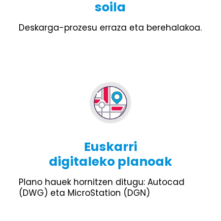
soila
Deskarga-prozesu erraza eta berehalakoa.
Euskarri
digitaleko planoak
Plano hauek hornitzen ditugu: Autocad
(DWG) eta MicroStation (DGN)