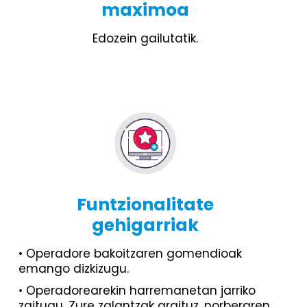
maximoa
Edozein gailutatik.
Funtzionalitate
gehigarriak
• Operadore bakoitzaren gomendioak
emango dizkizugu.
• Operadorearekin harremanetan jarriko
zaitugu. Zure zalantzak argituz, norberaren