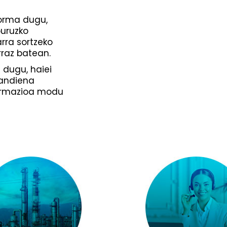
forma dugu,
buruzko
arra sortzeko
raz batean.
 dugu, haiei
handiena
formazioa modu