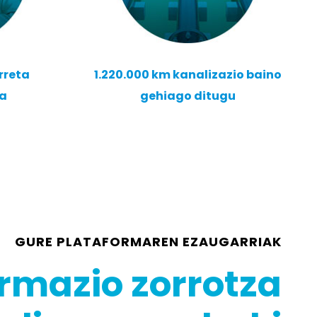
rreta
1.220.000 km kanalizazio baino
ua
gehiago ditugu
GURE PLATAFORMAREN EZAUGARRIAK
ormazio zorrotza