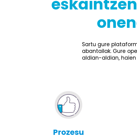
eskaintzen
onen
Sartu gure plataform
abantailak. Gure ope
aldian-aldian, haien
Prozesu