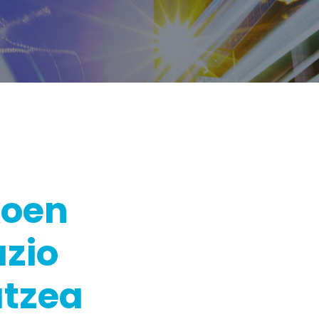
koen
zio
atzea