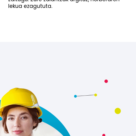
lekua ezagututa.