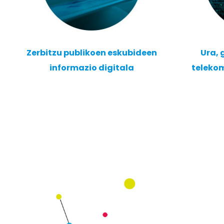
Zerbitzu publikoen eskubideen
Ura, 
informazio digitala
teleko