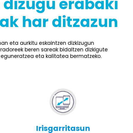
 dizugu erabaki
ak har ditzazun
an eta aurkitu eskaintzen dizkizugun
radoreek beren sareak bidaltzen dizkigute
 eguneratzea eta kalitatea bermatzeko.
Irisgarritasun