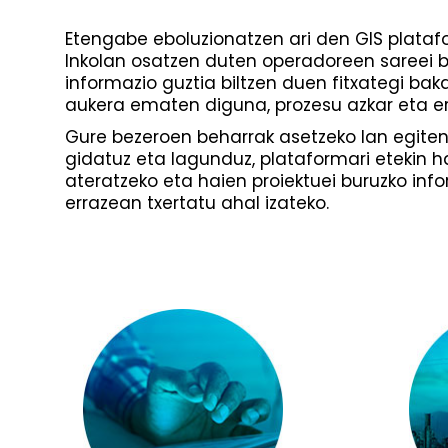
Etengabe eboluzionatzen ari den GIS plata
Inkolan osatzen duten operadoreen sareei 
informazio guztia biltzen duen fitxategi bak
aukera ematen diguna, prozesu azkar eta er
Gure bezeroen beharrak asetzeko lan egiten
gidatuz eta lagunduz, plataformari etekin 
ateratzeko eta haien proiektuei buruzko in
errazean txertatu ahal izateko.