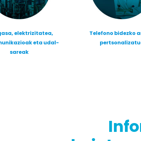
gasa, elektrizitatea,
Telefono bidezko a
munikazioak eta udal-
pertsonalizat
sareak
Inf