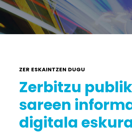
ZER ESKAINTZEN DUGU
Zerbitzu publi
sareen informa
digitala eskur