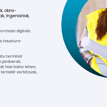
ak, obra-
ak, ingeniariak,
ormazio digitala.
ta haustura-
.
atu terminal
 jarduerak,
k hasi baino lehen,
arrialdi-zerbitzuak,