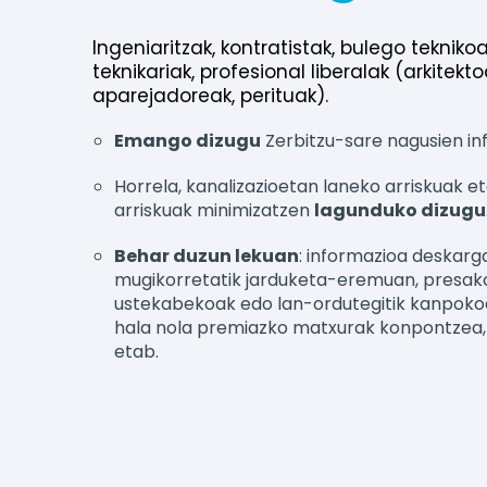
Ingeniaritzak, kontratistak, bulego tekniko
teknikariak, profesional liberalak (arkitekto
aparejadoreak, perituak).
Emango dizugu
Zerbitzu-sare nagusien inf
Horrela, kanalizazioetan laneko arriskuak e
arriskuak minimizatzen
lagunduko dizugu
Behar duzun lekuan
: informazioa deskarg
mugikorretatik jarduketa-eremuan, presako
ustekabekoak edo lan-ordutegitik kanpokoa
hala nola premiazko matxurak konpontzea, l
etab.