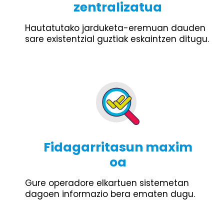
zentralizatua
Hautatutako jarduketa-eremuan dauden
sare existentzial guztiak eskaintzen ditugu.
Fidagarritasun maxim
oa
Gure operadore elkartuen sistemetan
dagoen informazio bera ematen dugu.