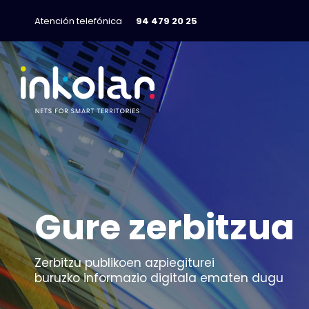
Atención telefónica
94 479 20 25
Gure zerbitzua
Zerbitzu publikoen azpiegiturei
buruzko informazio digitala ematen dugu